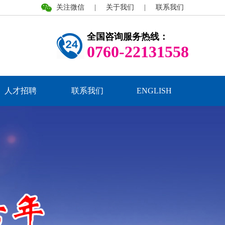
关注微信
|
关于我们
|
联系我们
全国咨询服务热线：
0760-22131558
人才招聘
联系我们
ENGLISH