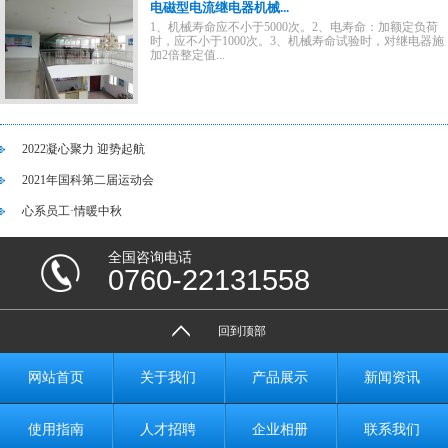
电磁型电流继电器机械...
1、机械寿命应不小于5000次。2、电寿命：加额定负荷
时，应不小于1000次。3、机械寿命试验时，对继电器施
加2倍整定值...
2022凝心聚力 迎势起航
2021年国科第二届运动会
心系员工·情暖中秋
全国咨询电话
0760-22131558
回到顶部
网站首页
关于我们
产品展示
新闻资讯
使用指南
人才招聘
企业相册
联系我们